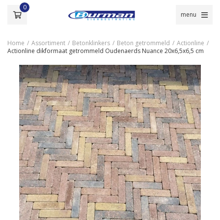
0
menu
Home
/
Assortiment
/
Betonklinkers
/
Beton getrommeld
/
Actionline
/
Actionline dikformaat getrommeld Oudenaerds Nuance 20x6,5x6,5 cm