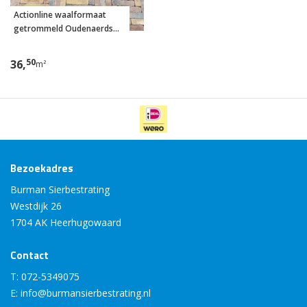
Actionline waalformaat
getrommeld Oudenaerds
Nuance 20x5x7 cm
50
36,
m²
Bezoekadres
Burman Sierbestrating
Westdijk 26
1704 AK Heerhugowaard
Contact
T:
072-5349075
E:
info@burmansierbestrating.nl