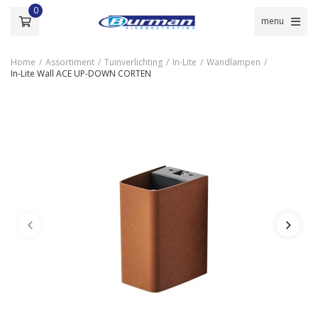
0
menu
Home
/
Assortiment
/
Tuinverlichting
/
In-Lite
/
Wandlampen
/
In-Lite Wall ACE UP-DOWN CORTEN